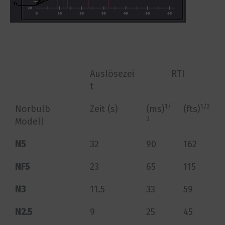
Auslösezei
RTI
t
1/
1/2
Norbulb
Zeit (s)
(ms)
(fts)
2
Modell
N5
32
90
162
NF5
23
65
115
N3
11.5
33
59
N2.5
9
25
45